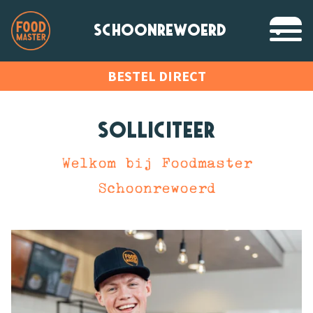
SCHOONREWOERD
BESTEL DIRECT
Solliciteer
Welkom bij Foodmaster
Schoonrewoerd